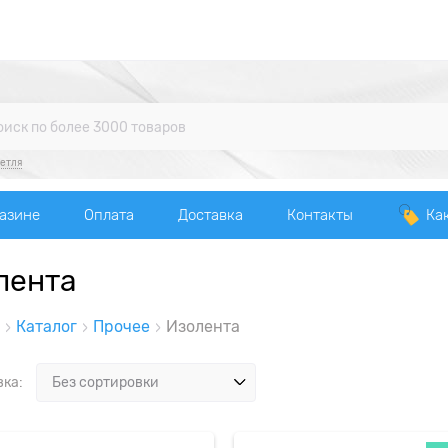
етля
газине
Оплата
Доставка
Контакты
Ка
лента
Каталог
Прочее
Изолента
вка: