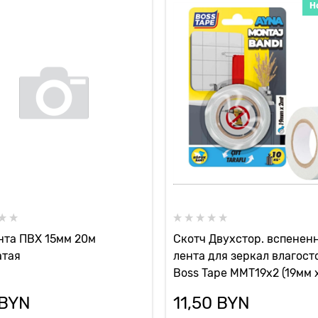
Н
нта ПВХ 15мм 20м
Скотч Двухстор. вспенен
атая
лента для зеркал влагост
Boss Tape MMT19x2 (19мм x
 BYN
11,50
 BYN