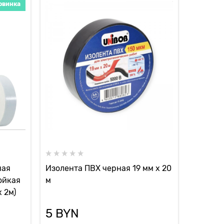
овинка
ная
Изолента ПВХ черная 19 мм х 20
ойкая
м
 2м)
5
 BYN