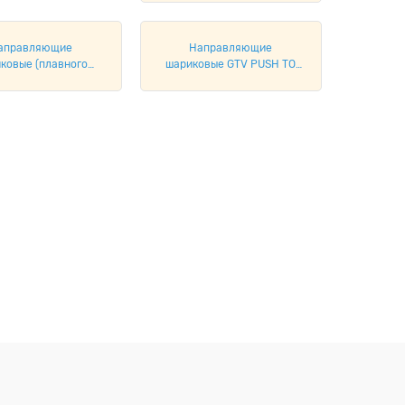
аправляющие
Направляющие
ковые (плавного
шариковые GTV PUSH TO
закрывания)
OPEN H=45мм