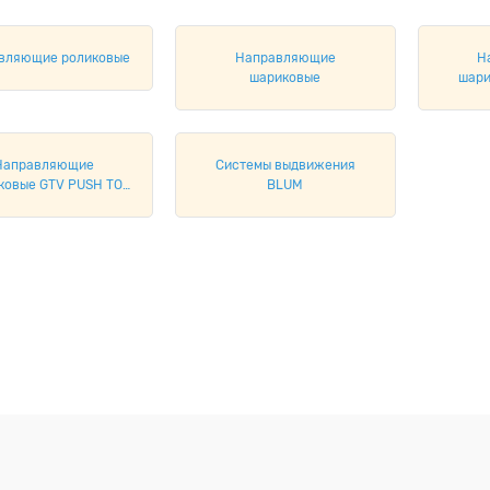
вляющие роликовые
Направляющие
Н
шариковые
шари
Направляющие
Системы выдвижения
ковые GTV PUSH TO
BLUM
EN + SOFT CLOSE