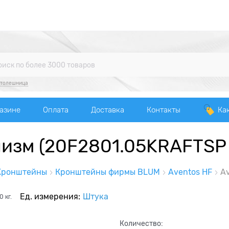
столешница
газине
Оплата
Доставка
Контакты
Ка
низм (20F2801.05KRAFTSP
Кронштейны
Кронштейны фирмы BLUM
Aventos HF
Av
Ед. измерения:
Штука
0
кг.
Количество: