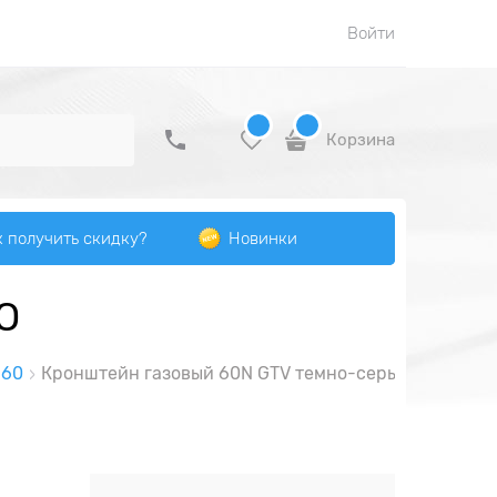
Войти
Корзина
к получить скидку?
Новинки
O
N60
Кронштейн газовый 60N GTV темно-серый NEO