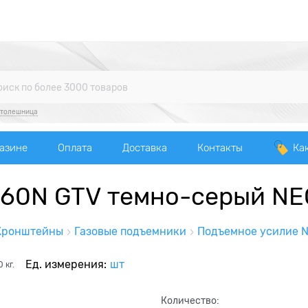
столешница
газине
Оплата
Доставка
Контакты
Ка
 60N GTV темно-серый NE
Кронштейны
Газовые подъемники
Подъемное усилие 
Ед. измерения:
шт
0
кг.
Количество: