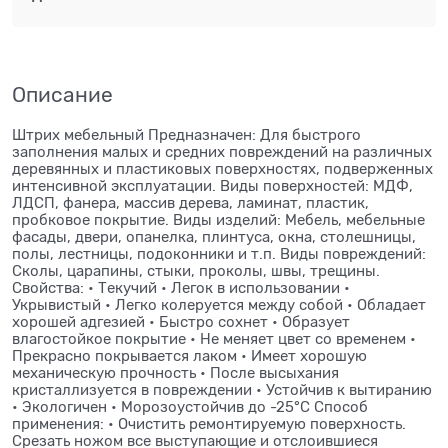
Описание
Штрих мебельный Предназначен: Для быстрого
заполнения малых и средних повреждений на различных
деревянных и пластиковых поверхностях, подверженных
интенсивной эксплуатации. Виды поверхностей: МДФ,
ЛДСП, фанера, массив дерева, ламинат, пластик,
пробковое покрытие. Виды изделий: Мебель, мебельные
фасады, двери, опанелка, плинтуса, окна, столешницы,
полы, лестницы, подоконники и т.п. Виды повреждений:
Сколы, царапины, стыки, проколы, швы, трещины.
Свойства: • Текучий • Легок в использовании •
Укрывистый • Легко колеруется между собой • Обладает
хорошей адгезией • Быстро сохнет • Образует
влагостойкое покрытие • Не меняет цвет со временем •
Прекрасно покрывается лаком • Имеет хорошую
механическую прочность • После высыхания
кристаллизуется в повреждении • Устойчив к вытиранию
• Экологичен • Морозоустойчив до -25°С Способ
применения: • Очистить ремонтируемую поверхность.
Срезать ножом все выступающие и отслоившиеся