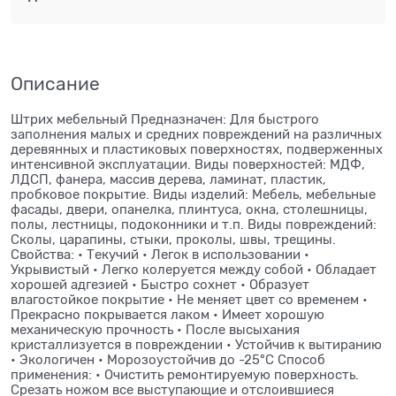
Описание
Штрих мебельный Предназначен: Для быстрого
заполнения малых и средних повреждений на различных
деревянных и пластиковых поверхностях, подверженных
интенсивной эксплуатации. Виды поверхностей: МДФ,
ЛДСП, фанера, массив дерева, ламинат, пластик,
пробковое покрытие. Виды изделий: Мебель, мебельные
фасады, двери, опанелка, плинтуса, окна, столешницы,
полы, лестницы, подоконники и т.п. Виды повреждений:
Сколы, царапины, стыки, проколы, швы, трещины.
Свойства: • Текучий • Легок в использовании •
Укрывистый • Легко колеруется между собой • Обладает
хорошей адгезией • Быстро сохнет • Образует
влагостойкое покрытие • Не меняет цвет со временем •
Прекрасно покрывается лаком • Имеет хорошую
механическую прочность • После высыхания
кристаллизуется в повреждении • Устойчив к вытиранию
• Экологичен • Морозоустойчив до -25°С Способ
применения: • Очистить ремонтируемую поверхность.
Срезать ножом все выступающие и отслоившиеся