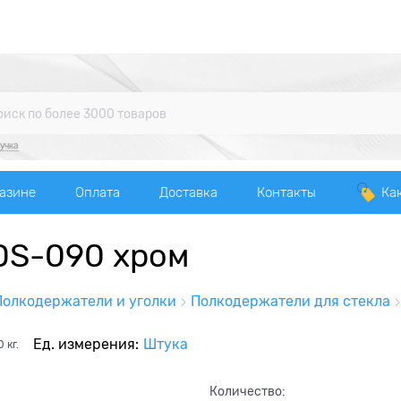
учка
газине
Оплата
Доставка
Контакты
Ка
DS-090 хром
Полкодержатели и уголки
Полкодержатели для стекла
Ед. измерения:
Штука
0
кг.
Количество: