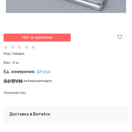
Нет в наличии
Код товара:
Вес:
0
кг.
Ед. измерения:
Штука
86
 BYN
+2,58 бонуса на бонусную карту
Количество:
Доставка в
Витебск