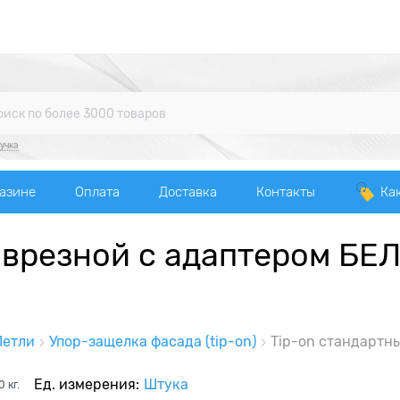
учка
газине
Оплата
Доставка
Контакты
Ка
 врезной с адаптером Б
Петли
Упор-защелка фасада (tip-on)
Tip-on стандартн
Ед. измерения:
Штука
0
кг.