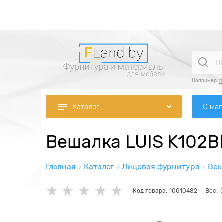
Например:
р
О ма
Каталог
Вешалка LUIS K102B
Главная
Каталог
Лицевая фурнитура
Веш
Код товара:
10010482
Вес: