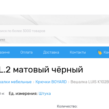
учка
газине
Оплата
Доставка
Контакты
Ка
L.2 матовый чёрный
алки мебельные
Крючки BOYARD
Вешалка LUIS K102B
Ед. измерения:
Штука
0
кг.
Количество: