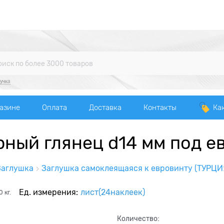
учка
газине
Оплата
Доставка
Контакты
Ка
ный глянец d14 мм под е
Заглушка
Заглушка самоклеящаяся к евровинту (ТУРЦИ
Ед. измерения:
лист(24наклеек)
0
кг.
Количество: