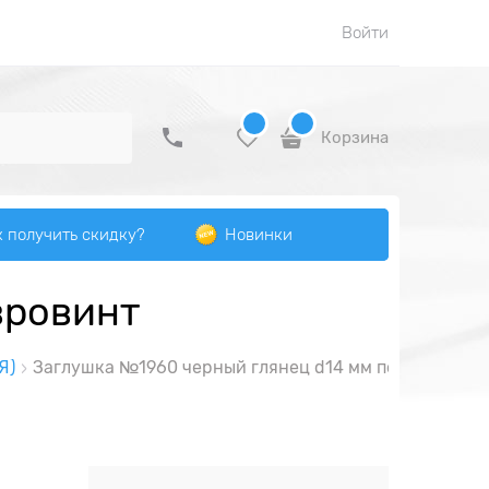
Войти
Корзина
к получить скидку?
Новинки
вровинт
Я)
Заглушка №1960 черный глянец d14 мм под евровин