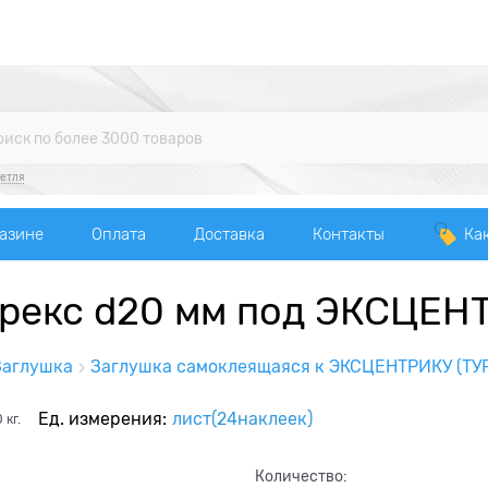
етля
газине
Оплата
Доставка
Контакты
Ка
рекс d20 мм под ЭКСЦЕН
Заглушка
Заглушка самоклеящаяся к ЭКСЦЕНТРИКУ (ТУ
Ед. измерения:
лист(24наклеек)
0
кг.
Количество: