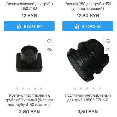
Крепеж боковой для трубы
Крепеж 958 для трубы d50
d50 Z183
(флянец высокий)
12
 BYN
12,90
 BYN
В КОРЗИНУ
В КОРЗИНУ
Крепеж пластиковый к
Подпятник регулируемый
трубе d50 черный (Фланец
для трубы d50 ЧЕРНЫЙ
под трубу d-50 пластик)
2,80
 BYN
1,50
 BYN