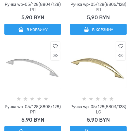
Ручка wp-05/128(8804/128)
Ручка wp-05/128(8806/128)
РП
РП
5,90
 BYN
5,90
 BYN
В КОРЗИНУ
В КОРЗИНУ
Ручка wp-05/128(8808/128)
Ручка wp-05/128(8803/128)
РП
LC
5,90
 BYN
5,90
 BYN