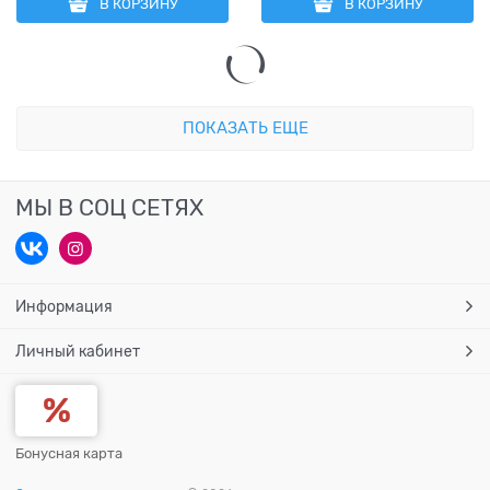
В КОРЗИНУ
В КОРЗИНУ
ПОКАЗАТЬ ЕЩЕ
МЫ В СОЦ СЕТЯХ
Информация
Личный кабинет
Бонусная карта