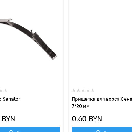
 Senator
Прищепка для ворса Сен
7*20 мм
 BYN
0,60
 BYN